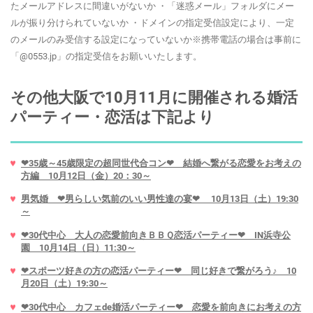
たメールアドレスに間違いがないか ・「迷惑メール」フォルダにメー
ルが振り分けられていないか ・ドメインの指定受信設定により、一定
のメールのみ受信する設定になっていないか※携帯電話の場合は事前に
「@0553.jp」の指定受信をお願いいたします。
その他大阪で10月11月に開催される婚活
パーティー・恋活は下記より
❤35歳～45歳限定の超同世代合コン❤ 結婚へ繋がる恋愛をお考えの
方編 10月12日（金）20：30～
男気婚 ❤男らしい気前のいい男性達の宴❤ 10月13日（土）19:30
～
❤30代中心 大人の恋愛前向きＢＢＱ恋活パーティー❤ IN浜寺公
園 10月14日（日）11:30～
❤スポーツ好きの方の恋活パーティー❤ 同じ好きで繋がろう♪ 10
月20日（土）19:30～
❤30代中心 カフェde婚活パーティー❤ 恋愛を前向きにお考えの方