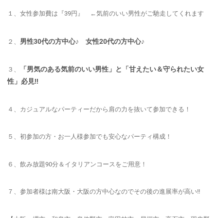
１、女性参加費は『39円』 ←気前のいい男性がご馳走してくれます
男性30代の方中心♪ 女性20代の方中心♪
２、
「男気のある気前のいい男性」と「甘えたい＆守られたい女
３、
性」必見!!
４、カジュアルなパーティーだから肩の力を抜いて参加できる！
５、
初参加の方・お一人様参加でも安心
なパーティ構成！
６、飲み放題90分＆イタリアンコースをご用意！
７、参加者様は南大阪・大阪の方中心なのでその後の進展率が高い!!