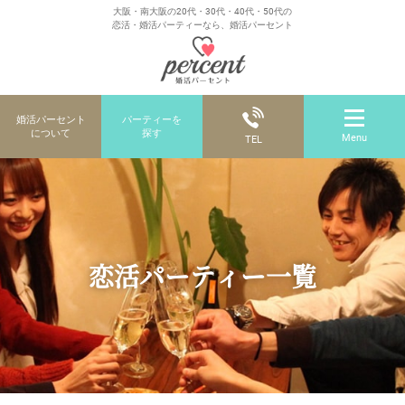
大阪・南大阪の20代・30代・40代・50代の
恋活・婚活パーティーなら、婚活パーセント
婚活パーセント
パーティーを
について
探す
Menu
TEL
恋活パーティー一覧