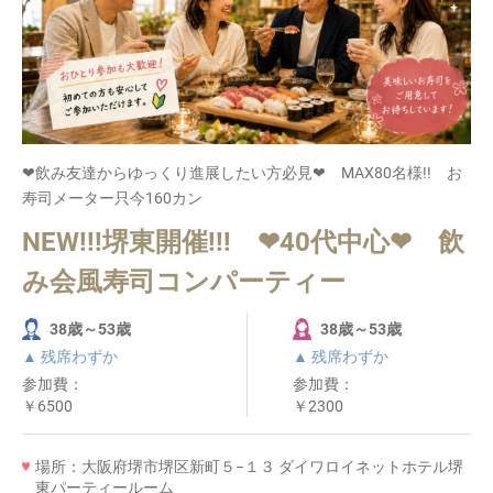
❤飲み友達からゆっくり進展したい方必見❤ MAX80名様!! お
寿司メーター只今160カン
NEW!!!堺東開催!!! ❤40代中心❤ 飲
み会風寿司コンパーティー
38歳～53歳
38歳～53歳
▲ 残席わずか
▲ 残席わずか
参加費：
参加費：
￥6500
￥2300
場所：大阪府堺市堺区新町５−１３ ダイワロイネットホテル堺
東パーティールーム