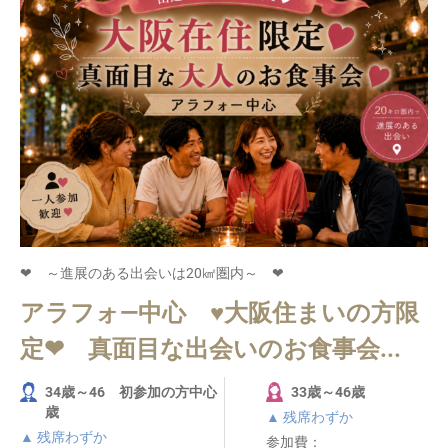
❤ ～進展のある出会いは20㎢圏内～ ❤
アラフォ―中心 ♥大阪住まいの方限
定❤ 真面目な出会いのお食事会...
34歳～46 初参加の方中心
33歳～46歳
歳
▲ 残席わずか
▲ 残席わずか
参加費：