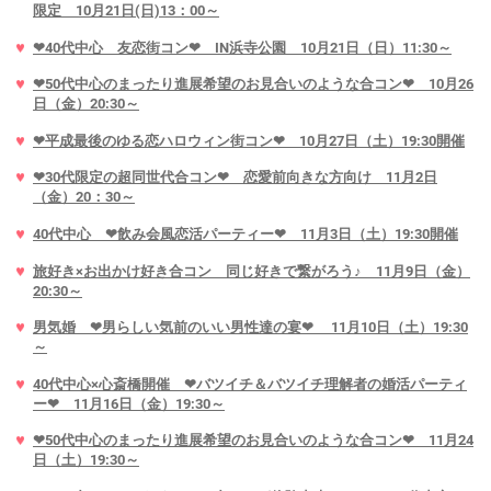
限定 10月21日(日)13：00～
❤40代中心 友恋街コン❤ IN浜寺公園 10月21日（日）11:30～
❤50代中心のまったり進展希望のお見合いのような合コン❤ 10月26
日（金）20:30～
❤平成最後のゆる恋ハロウィン街コン❤ 10月27日（土）19:30開催
❤30代限定の超同世代合コン❤ 恋愛前向きな方向け 11月2日
（金）20：30～
40代中心 ❤飲み会風恋活パーティー❤ 11月3日（土）19:30開催
旅好き×お出かけ好き合コン 同じ好きで繋がろう♪ 11月9日（金）
20:30～
男気婚 ❤男らしい気前のいい男性達の宴❤ 11月10日（土）19:30
～
40代中心×心斎橋開催 ❤バツイチ＆バツイチ理解者の婚活パーティ
ー❤ 11月16日（金）19:30～
❤50代中心のまったり進展希望のお見合いのような合コン❤ 11月24
日（土）19:30～