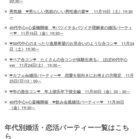
20:30～
男気婚 ❤男らしい気前のいい男性達の宴❤ 11月10日（土）19:30
～
40代中心×心斎橋開催 ❤バツイチ＆バツイチ理解者の婚活パーティ
ー❤ 11月16日（金）19:30～
❤50代中心のまったり進展希望のお見合いのような合コン❤ 11月24
日（土）19:30～
❤ペア合コン❤ たくさんの合コンが体験出来る♪ ほぼ30代中心
ver 11月24日(土) 19:30～
❤カフェde婚活パーティー❤ 恋愛を前向きにお考えの方限定 11月
25日(日)13：00～
❤年の差合コン❤ 年上彼氏年下彼女編 11月30日（金）20：30～
40代中心×心斎橋開催 ❤飲み会風婚活パーティー❤ 11月30日
（金）19:30～
年代別婚活・恋活パーティー一覧はこち
ら