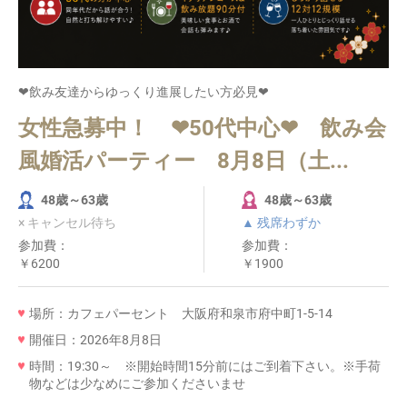
❤飲み友達からゆっくり進展したい方必見❤
女性急募中！ ❤50代中心❤ 飲み会
風婚活パーティー 8月8日（土...
48歳～63歳
48歳～63歳
× キャンセル待ち
▲ 残席わずか
参加費：
参加費：
￥6200
￥1900
場所：カフェパーセント 大阪府和泉市府中町1-5-14
開催日：2026年8月8日
時間：19:30～ ※開始時間15分前にはご到着下さい。※手荷
物などは少なめにご参加くださいませ