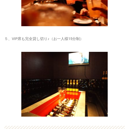
５、VIP席も完全貸し切り♪（お一人様15分制）