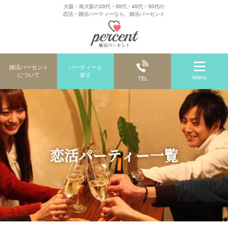
大阪・南大阪の20代・30代・40代・50代の
恋活・婚活パーティーなら、婚活パーセント
婚活パーセント
パーティーを
について
探す
Menu
TEL
恋活パーティー一覧