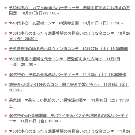
❤30代中心 カフェde婚活パーティー❤ 恋愛を前向きにお考えの方
限定 10月21日(日)13：00～
❤40代中心 友恋街コン❤ IN浜寺公園 10月21日（日）11:30～
❤50代中心のまったり進展希望のお見合いのような合コン❤ 10月26
日（金）20:30～
❤平成最後のゆる恋ハロウィン街コン❤ 10月27日（土）19:30開催
❤30代限定の超同世代合コン❤ 恋愛前向きな方向け 11月2日
（金）20：30～
40代中心 ❤飲み会風恋活パーティー❤ 11月3日（土）19:30開催
旅好き×お出かけ好き合コン 同じ好きで繋がろう♪ 11月9日（金）
20:30～
男気婚 ❤男らしい気前のいい男性達の宴❤ 11月10日（土）19:30
～
40代中心×心斎橋開催 ❤バツイチ＆バツイチ理解者の婚活パーティ
ー❤ 11月16日（金）19:30～
❤50代中心のまったり進展希望のお見合いのような合コン❤ 11月24