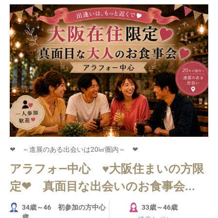
❤ ～進展のある出会いは20㎢圏内～ ❤
アラフォ―中心 ♥大阪住まいの方限
定❤ 真面目な出会いのお食事会...
34歳～46 初参加の方中心
33歳～46歳
歳