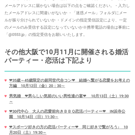
メールアドレスに届かない場合は以下の点をご確認ください。・入力し
たメールアドレスに間違いがないか ・「迷惑メール」フォルダにメー
ルが振り分けられていないか ・ドメインの指定受信設定により、一定
のメールのみ受信する設定になっていないか※携帯電話の場合は事前に
「@0553.jp」の指定受信をお願いいたします。
その他大阪で10月11月に開催される婚活
パーティー・恋活は下記より
❤35歳～45歳限定の超同世代合コン❤ 結婚へ繋がる恋愛をお考えの
方編 10月12日（金）20：30～
男気婚 ❤男らしい気前のいい男性達の宴❤ 10月13日（土）19:30
～
❤30代中心 大人の恋愛前向きＢＢＱ恋活パーティー❤ IN浜寺公
園 10月14日（日）11:30～
❤スポーツ好きの方の恋活パーティー❤ 同じ好きで繋がろう♪ 10
月20日（土）19:30～