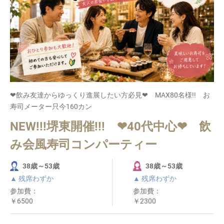
❤飲み友達からゆっくり進展したい方必見❤ MAX80名様!! お
寿司メーター只今160カン
NEW!!!堺東開催!!! ❤40代中心❤ 飲
み会風寿司コンパーティー
38歳～53歳
38歳～53歳
▲ 残席わずか
▲ 残席わずか
参加費：
参加費：
￥6500
￥2300