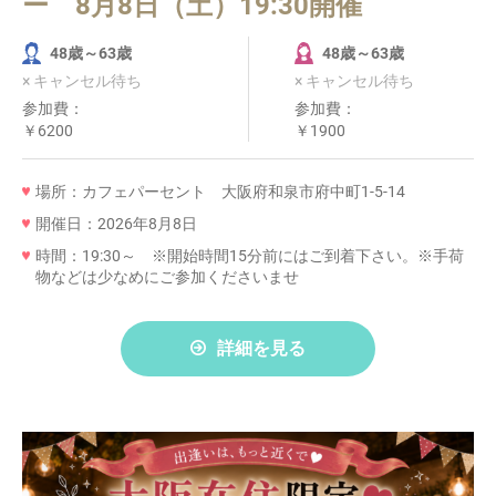
ー 8月8日（土）19:30開催
48歳～63歳
48歳～63歳
× キャンセル待ち
× キャンセル待ち
参加費：
参加費：
￥6200
￥1900
場所：カフェパーセント 大阪府和泉市府中町1-5-14
開催日：2026年8月8日
時間：19:30～ ※開始時間15分前にはご到着下さい。※手荷
物などは少なめにご参加くださいませ
詳細を見る