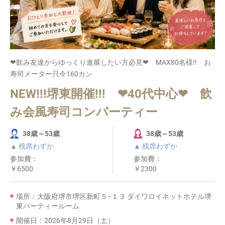
❤飲み友達からゆっくり進展したい方必見❤ MAX80名様!! お
寿司メーター只今160カン
NEW!!!堺東開催!!! ❤40代中心❤ 飲
み会風寿司コンパーティー
38歳～53歳
38歳～53歳
▲ 残席わずか
▲ 残席わずか
参加費：
参加費：
￥6500
￥2300
場所：大阪府堺市堺区新町５−１３ ダイワロイネットホテル堺
東パーティールーム
開催日：2026年8月29日（土）