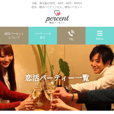
大阪・南大阪の20代・30代・40代・50代の
恋活・婚活パーティーなら、婚活パーセント
婚活パーセント
パーティーを
について
探す
Menu
TEL
恋活パーティー一覧