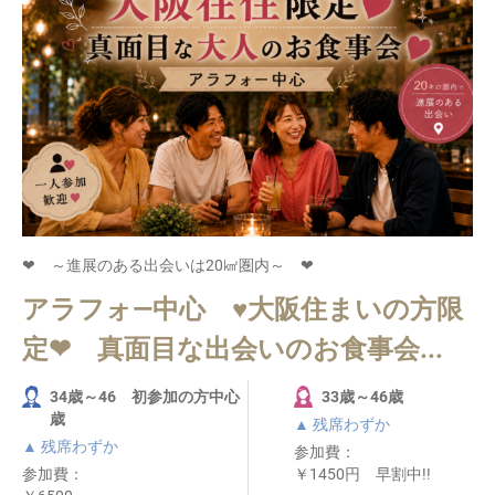
❤ ～進展のある出会いは20㎢圏内～ ❤
アラフォ―中心 ♥大阪住まいの方限
定❤ 真面目な出会いのお食事会...
34歳～46 初参加の方中心
33歳～46歳
歳
▲ 残席わずか
▲ 残席わずか
参加費：
参加費：
￥1450円 早割中!!