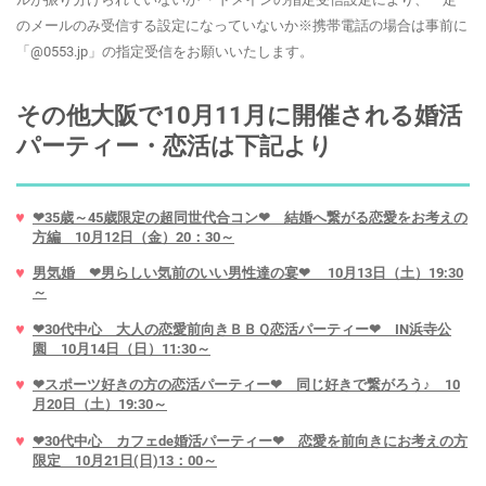
のメールのみ受信する設定になっていないか※携帯電話の場合は事前に
「@0553.jp」の指定受信をお願いいたします。
その他大阪で10月11月に開催される婚活
パーティー・恋活は下記より
❤35歳～45歳限定の超同世代合コン❤ 結婚へ繋がる恋愛をお考えの
方編 10月12日（金）20：30～
男気婚 ❤男らしい気前のいい男性達の宴❤ 10月13日（土）19:30
～
❤30代中心 大人の恋愛前向きＢＢＱ恋活パーティー❤ IN浜寺公
園 10月14日（日）11:30～
❤スポーツ好きの方の恋活パーティー❤ 同じ好きで繋がろう♪ 10
月20日（土）19:30～
❤30代中心 カフェde婚活パーティー❤ 恋愛を前向きにお考えの方
限定 10月21日(日)13：00～