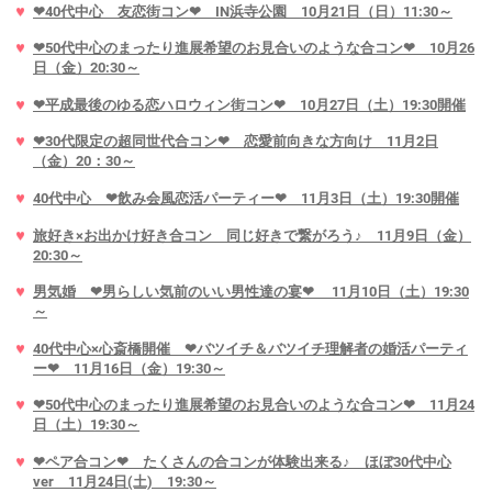
❤40代中心 友恋街コン❤ IN浜寺公園 10月21日（日）11:30～
❤50代中心のまったり進展希望のお見合いのような合コン❤ 10月26
日（金）20:30～
❤平成最後のゆる恋ハロウィン街コン❤ 10月27日（土）19:30開催
❤30代限定の超同世代合コン❤ 恋愛前向きな方向け 11月2日
（金）20：30～
40代中心 ❤飲み会風恋活パーティー❤ 11月3日（土）19:30開催
旅好き×お出かけ好き合コン 同じ好きで繋がろう♪ 11月9日（金）
20:30～
男気婚 ❤男らしい気前のいい男性達の宴❤ 11月10日（土）19:30
～
40代中心×心斎橋開催 ❤バツイチ＆バツイチ理解者の婚活パーティ
ー❤ 11月16日（金）19:30～
❤50代中心のまったり進展希望のお見合いのような合コン❤ 11月24
日（土）19:30～
❤ペア合コン❤ たくさんの合コンが体験出来る♪ ほぼ30代中心
ver 11月24日(土) 19:30～